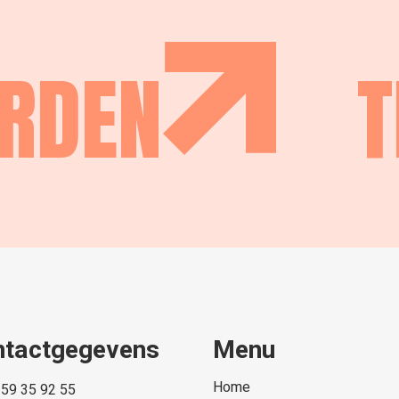
ORDEN
T
ntactgegevens
Menu
Home
 59 35 92 55