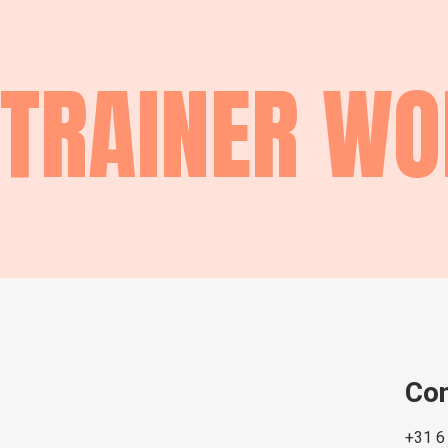
TRAINER W
Co
+31 6