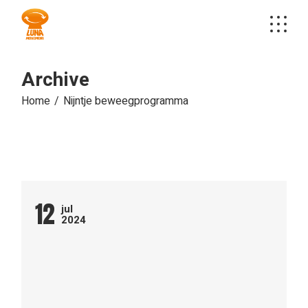
Skip
to
the
content
Archive
Home
Nijntje beweegprogramma
12
jul
2024