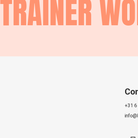
TRAINER W
Co
+31 6
info@