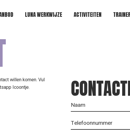
ANBOD
LUNA WERKWIJZE
ACTIVITEITEN
TRAINE
T
CONTACT
ntact willen komen. Vul
tsapp Icoontje.