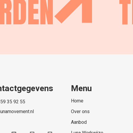
ORDEN
T
ntactgegevens
Menu
Home
 59 35 92 55
lunamovement.nl
Over ons
Aanbod