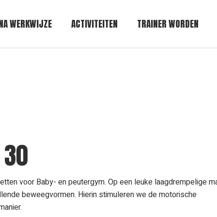
NA WERKWIJZE
ACTIVITEITEN
TRAINER WORDEN
 30
netten voor Baby- en peutergym. Op een leuke laagdrempelige m
llende beweegvormen. Hierin stimuleren we de motorische
manier.