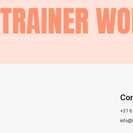
TRAINER W
Co
+31 6
info@